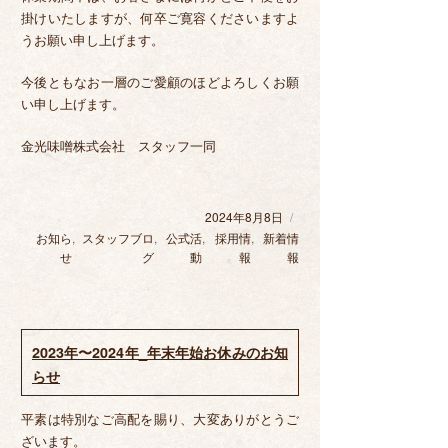
掛けいたしますが、何卒ご寛容くださいますよ
うお願い申し上げます。
今後ともなお一層のご愛顧のほどよろしくお願
い申し上げます。
金光味噌株式会社 スタッフ一同
2024年8月8日
投
稿
カ
お知ら
,
スタッフブロ
,
公式活
,
採用情
,
新着情
日:
テ
せ
グ
動
報
報
ゴ
リ
ー
2023年〜2024年_年末年始お休みのお知
らせ
平素は特別なご高配を賜り、大変ありがとうご
ざいます。