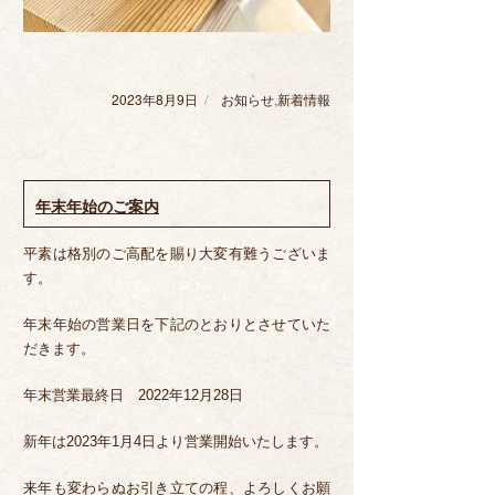
2023年8月9日
投
お知らせ
カ
,
新着情報
稿
テ
日:
ゴ
リ
ー
年末年始のご案内
平素は格別のご高配を賜り大変有難うございま
す。
年末年始の営業日を下記のとおりとさせていた
だきます。
年末営業最終日 2022年12月28日
新年は2023年1月4日より営業開始いたします。
来年も変わらぬお引き立ての程、よろしくお願