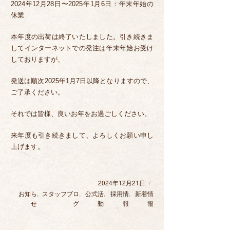
2024年12月28日〜2025年1月6日：年末年始の
休業
本年度の出荷は終了いたしました。引き続きま
してインターネットでの発注は年末年始お受け
しておりますが、
発送は順次2025年1月7日以降となりますので、
ご了承ください。
それでは皆様、良いお年をお過ごしください。
来年度も引き続きまして、よろしくお願い申し
上げます。
2024年12月21日
投
稿
カ
お知ら
,
スタッフブロ
,
公式活
,
採用情
,
新着情
日:
テ
せ
グ
動
報
報
ゴ
リ