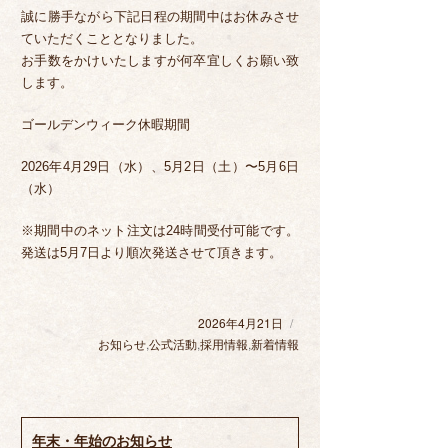
誠に勝手ながら下記日程の期間中はお休みさせ
ていただくこととなりました。
お手数をかけいたしますが何卒宜しくお願い致
します。
ゴールデンウィーク休暇期間
2026年4月29日（水）、5月2日（土）〜5月6日
（水）
※期間中のネット注文は24時間受付可能です。
発送は5月7日より順次発送させて頂きます。
2026年4月21日
投
稿
お知らせ
カ
,
公式活動
,
採用情報
,
新着情報
日:
テ
ゴ
リ
ー
年末・年始のお知らせ