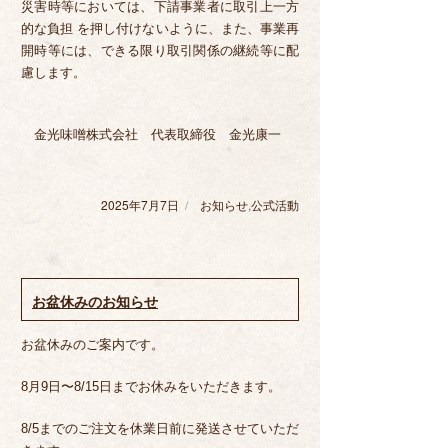
災害時等においては、下請事業者に取引上一方
的な負担 を押し付けないように、また、事業再
開時等には、できる限り取引関係の継続等に配
慮します。
金光味噌株式会社 代表取締役 金光康一
2025年7月7日
投
お知らせ
カ
,
公式活動
稿
テ
日:
ゴ
リ
ー
お盆休みのお知らせ
お盆休みのご案内です。
8月9日〜8/15日までお休みをいただきます。
8/5までのご注文を休業日前に発送させていただ