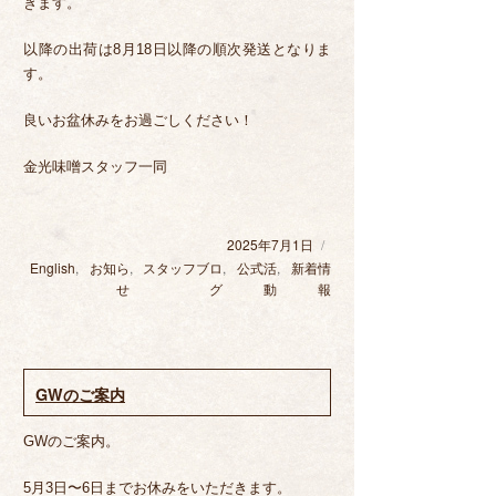
きます。
以降の出荷は8月18日以降の順次発送となりま
す。
良いお盆休みをお過ごしください！
金光味噌スタッフ一同
2025年7月1日
投
稿
English
カ
,
お知ら
,
スタッフブロ
,
公式活
,
新着情
日:
テ
せ
グ
動
報
ゴ
リ
ー
GWのご案内
GWのご案内。
5月3日〜6日までお休みをいただきます。