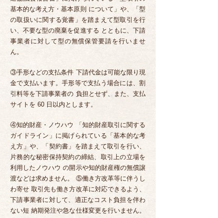
基本的な考え方・基本原則 について」や、「型
の取扱いに関する覚書」を踏まえて型取引を行
い、不要な型の廃棄を促進する とともに、下請
事業者に対して型の無償保管要請を行いませ
ん。
③手形などの支払条件 下請代金は可能な限り現
金で支払います。手形等で支払う場合には、割
引料等を下請事業者の 負担とせず、また、支払
サイトを 60 日以内とします。
④知的財産・ノウハウ 「知的財産取引に関する
ガイドライン」に掲げられている「基本的な考
え方」や、「契約書」を踏まえて取引を行い、
片務的な秘密保持契約の締結、取引上の立場を
利用したノウハウ の開示や知的財産権の無償譲
渡などは求めません。 ⑤働き方改革等に伴うし
わ寄せ 取引先も働き方改革に対応できるよう、
下請事業者に対して、適正なコスト負担を伴わ
ない短 納期発注や急な仕様変更を行いません。