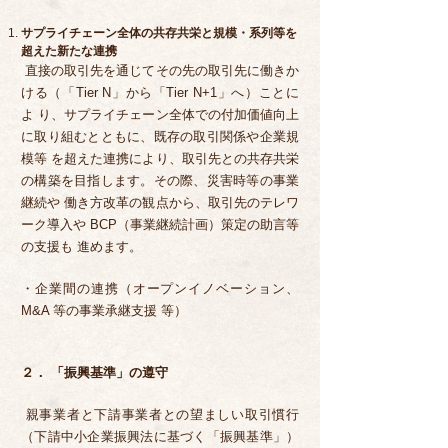
サプライチェーン全体の共存共栄と規模・系列等を
超えた新たな連携
直接の取引先を通じてその先の取引先に働きか
ける（「Tier N」から「Tier N+1」へ）ことに
よ り、サプライチェーン全体での付加価値向上
に取り組むとともに、既存の取引関係や企業規
模等 を超えた連携により、取引先との共存共栄
の構築を目指します。その際、災害時等の事業
継続や 働き方改革の観点から、取引先のテレワ
ーク導入や BCP（事業継続計画）策定の助言等
の支援も 進めます。
・企業間の連携（オープンイノベーション、
M&A 等の事業承継支援 等）
２． 「振興基準」の遵守
親事業者と下請事業者との望ましい取引慣行
（下請中小企業振興法に基づく「振興基準」）