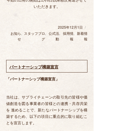
年始の出荷の開始は1月6日以降順次発送させて
いただきます。
2025年12月1日
投
稿
カ
お知ら
,
スタッフブロ
,
公式活
,
採用情
,
新着情
日:
テ
せ
グ
動
報
報
ゴ
リ
ー
パートナーシップ構築宣言
「パートナーシップ構築宣言」
当社は、サプライチェーンの取引先の皆様や価
値創造を図る事業者の皆様との連携・共存共栄
を 進めることで、新たなパートナーシップを構
築するため、以下の項目に重点的に取り組むこ
とを宣言します。