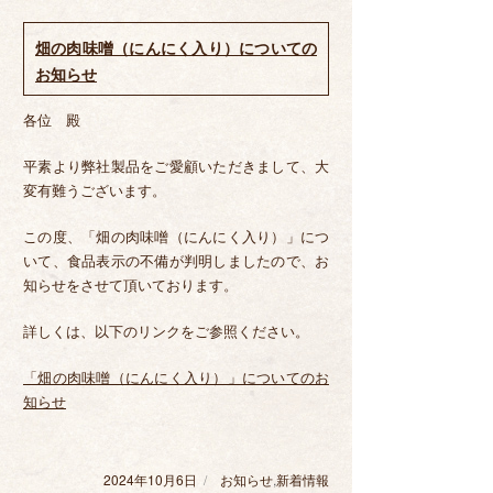
ー
畑の肉味噌（にんにく入り）についての
お知らせ
各位 殿
平素より弊社製品をご愛顧いただきまして、大
変有難うございます。
この度、「畑の肉味噌（にんにく入り）」につ
いて、食品表示の不備が判明しましたので、お
知らせをさせて頂いております。
詳しくは、以下のリンクをご参照ください。
「畑の肉味噌（にんにく入り）」についてのお
知らせ
2024年10月6日
投
お知らせ
カ
,
新着情報