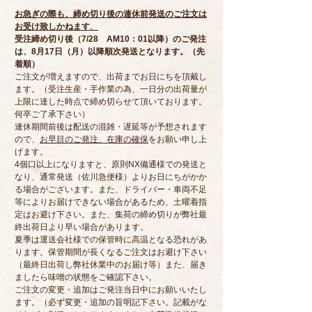
お急ぎの際も、締め切り後の連休前発送のご注文は
お受け致しかねます
。
受注締め切り後（7/28 AM10：01以降）のご発注
は、8月17日（月）以降順次発送となります。（先
着順）
ご注文が増えますので、出荷までお日にちを頂戴し
ます。（受注生産・手作業の為、一日分の出荷量が
上限に達した時点で締め切らせて頂いております。
何卒ご了承下さい）
連休期間前後は配送の混雑・遅延等が予想されます
ので、
お早目のご発注、在庫の確保
をお願い申し上
げます。
4個口以上になりますと、原則NX備通様での発送と
なり、通常発送（佐川急便様）よりお日にちがかか
る場合がございます。また、ドライバー・車両不足
等によりお届けできない場合があるため、土曜着指
定はお避け下さい。また、集荷の締め切りが弊社最
終出荷日より早い場合があります。
夏季は運送会社様での保管時に高温となる恐れがあ
ります。保管期間が長くなるご注文はお避け下さい
（最終日出荷し弊社休業中のお届け等）また、届き
ましたら味噌の状態をご確認下さい。
ご注文の変更・追加はご発注当日中にお願いいたし
ます。（必ず変更・追加の旨明記下さい。記載がな