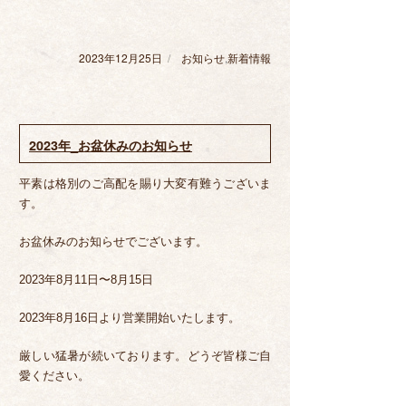
2023年12月25日
投
お知らせ
カ
,
新着情報
稿
テ
日:
ゴ
リ
ー
2023年_お盆休みのお知らせ
平素は格別のご高配を賜り大変有難うございま
す。
お盆休みのお知らせでございます。
2023年8月11日〜8月15日
2023年8月16日より営業開始いたします。
厳しい猛暑が続いております。どうぞ皆様ご自
愛ください。