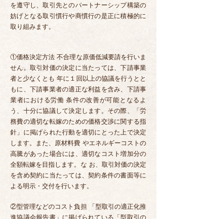
を遵守し、取引先とのパートナーシップ構築の
妨げとなる取引慣行や商慣行の是正に積極的に
取り組みます。
①価格決定方法 不合理な原価低減要請を行いま
せん。取引対価の決定に当たっては、下請事業
者と少なくとも 年に１回以上の協議を行うとと
もに、下請事業者の適正な利益を含み、下請事
業者における労働 条件の改善が可能となるよ
う、十分に協議して決定します。その際、「労
務費の適切な転嫁のための価格交渉に関する指
針」に掲げられた行動を適切にとった上で決定
します。また、原材料費 やエネルギーコストの
高騰があった場合には、適切なコスト増加分の
全額転嫁を目指します。な お、取引対価の決定
を含め契約に当たっては、契約条件の書面等に
よる明示・交付を行います。
②型管理などのコスト負担 「型取引の適正化推
進協議会報告書」に掲げられている「型取引の