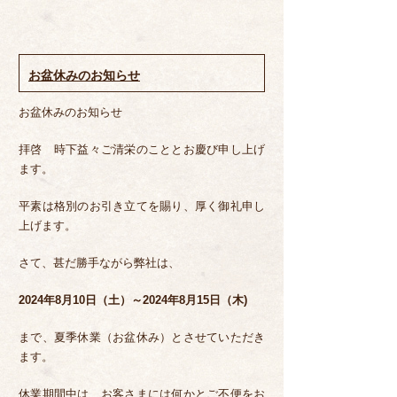
稿
テ
日:
ゴ
リ
ー
お盆休みのお知らせ
お盆休みのお知らせ
拝啓 時下益々ご清栄のこととお慶び申し上げ
ます。
平素は格別のお引き立てを賜り、厚く御礼申し
上げます。
さて、甚だ勝手ながら弊社は、
2024年8月10日（土）～2024
年8月15日（木)
まで、夏季休業（お盆休み）とさせていただき
ます。
休業期間中は、お客さまには何かとご不便をお