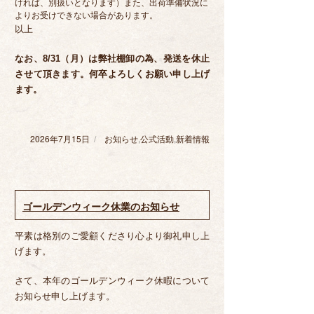
ければ、別扱いとなります）また、出荷準備状況に
よりお受けできない場合があります。
以上
なお、8/31（月）は弊社棚卸の為、発送を休止
させて頂きます。何卒よろしくお願い申し上げ
ます。
2026年7月15日
投
お知らせ
カ
,
公式活動
,
新着情報
稿
テ
日:
ゴ
リ
ー
ゴールデンウィーク休業のお知らせ
平素は格別のご愛顧くださり心より御礼申し上
げます。
さて、本年のゴールデンウィーク休暇について
お知らせ申し上げます。