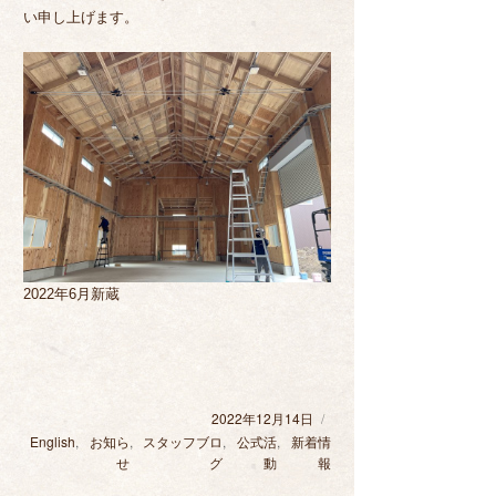
い申し上げます。
2022年6月新蔵
2022年12月14日
投
稿
English
カ
,
お知ら
,
スタッフブロ
,
公式活
,
新着情
日:
テ
せ
グ
動
報
ゴ