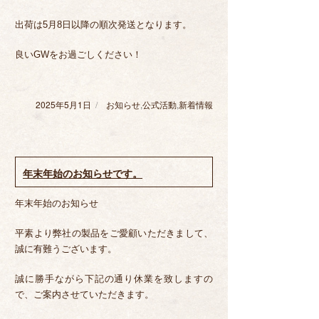
出荷は5月8日以降の順次発送となります。
良いGWをお過ごしください！
2025年5月1日
投
お知らせ
カ
,
公式活動
,
新着情報
稿
テ
日:
ゴ
リ
ー
年末年始のお知らせです。
年末年始のお知らせ
平素より弊社の製品をご愛顧いただきまして、
誠に有難うございます。
誠に勝手ながら下記の通り休業を致しますの
で、ご案内させていただきます。