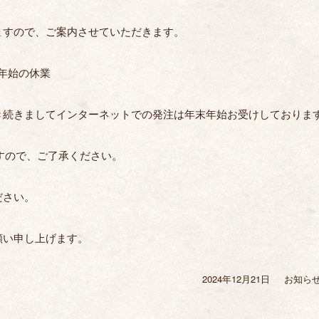
ますので、ご案内させていただきます。
年末年始の休業
き続きましてインターネットでの発注は年末年始お受けしておりま
ますので、ご了承ください。
ださい。
願い申し上げます。
2024年12月21日
投
お知ら
カ
稿
テ
日:
ゴ