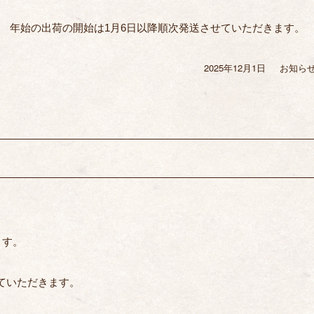
年始の出荷の開始は1月6日以降順次発送させていただきます。
2025年12月1日
投
お知ら
カ
稿
テ
日:
ゴ
リ
ー
ます。
せていただきます。