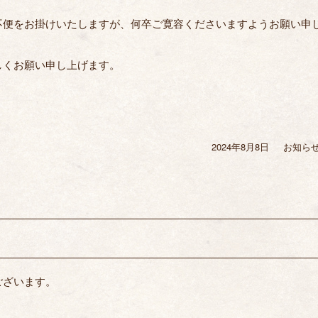
不便をお掛けいたしますが、何卒ご寛容くださいますようお願い申
しくお願い申し上げます。
2024年8月8日
投
お知ら
カ
稿
テ
日:
ゴ
リ
ー
ございます。